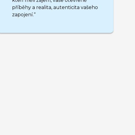
kteří měli zájem, vaše otevřené
příběhy a realita, autenticita vašeho
zapojení.“