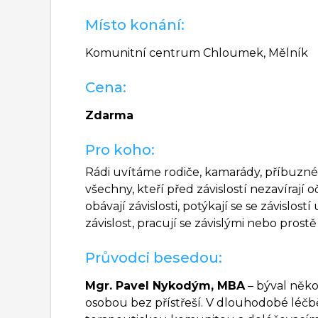
Místo konání:
Komunitní centrum Chloumek, Mělník
Cena:
Zdarma
Pro koho:
Rádi uvítáme rodiče, kamarády, příbuzné
všechny, kteří před závislostí nezavírají 
obávají závislosti, potýkají se se závislos
závislost, pracují se závislými nebo prost
Průvodci besedou:
Mgr. Pavel Nykodým, MBA
– býval něko
osobou bez přístřeší. V dlouhodobé léčb