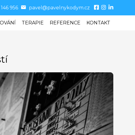
 146 956
pavel@pavelnykodym.cz
OVÁNÍ
TERAPIE
REFERENCE
KONTAKT
tí