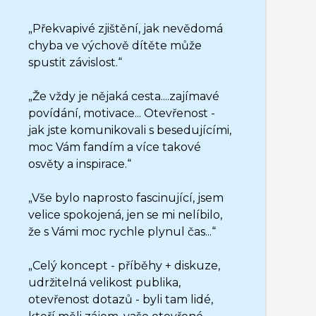
„Překvapivé zjištění, jak nevědomá
chyba ve výchově dítěte může
spustit závislost.“
„Že vždy je nějaká cesta....zajímavé
povídání, motivace... Otevřenost -
jak jste komunikovali s besedujícími,
moc Vám fandím a více takové
osvěty a inspirace.“
„Vše bylo naprosto fascinující, jsem
velice spokojená, jen se mi nelíbilo,
že s Vámi moc rychle plynul čas...“
„Celý koncept - příběhy + diskuze,
udržitelná velikost publika,
otevřenost dotazů - byli tam lidé,