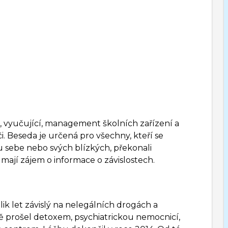
, vyučující, management školních zařízení a
oči. Beseda je určená pro všechny, kteří se
tí u sebe nebo svých blízkých, překonali
ě mají zájem o informace o závislostech.
lik let závislý na nelegálních drogách a
ě prošel detoxem, psychiatrickou nemocnicí,