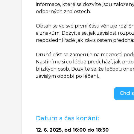
informace, které se dozvíte jsou založeny
odborných znalostech.
Obsah se ve své první části věnuje rozlič
a znakům. Dozvíte se, jak závislost rozp
neposlední řadě jak závislostem předchá
Druhá část se zaměřuje na možnosti podpo
Nastíníme si co léčbě předchází, jak probí
blízkých osob. Dozvíte se, že léčbou one
závislým období po léčení.
Chci s
Datum a čas konání:
12. 6. 2025, od 16:00 do 18:30