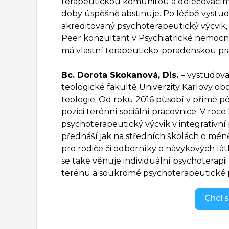
terapeutickou komunitou a doléčovacím 
doby úspěšně abstinuje. Po léčbě vystud
akreditovaný psychoterapeutický výcvik, 
Peer konzultant v Psychiatrické nemocni
má vlastní terapeuticko-poradenskou pra
Bc. Dorota Skokanová, Dis.
– vystudova
teologické fakultě Univerzity Karlovy obo
teologie. Od roku 2016 působí v přímé pé
pozici terénní sociální pracovnice. V ro
psychoterapeutický výcvik v integrativní 
přednáší jak na středních školách o mé
pro rodiče či odborníky o návykových lát
se také věnuje individuální psychoterapii
terénu a soukromé psychoterapeutické 
Chci s