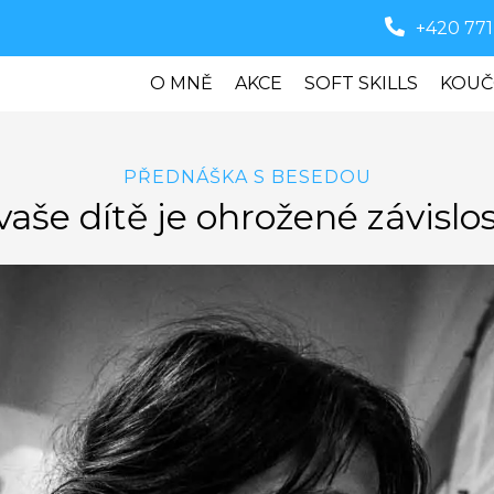
+420 771
O MNĚ
AKCE
SOFT SKILLS
KOUČ
PŘEDNÁŠKA S BESEDOU
 vaše dítě je ohrožené závislos