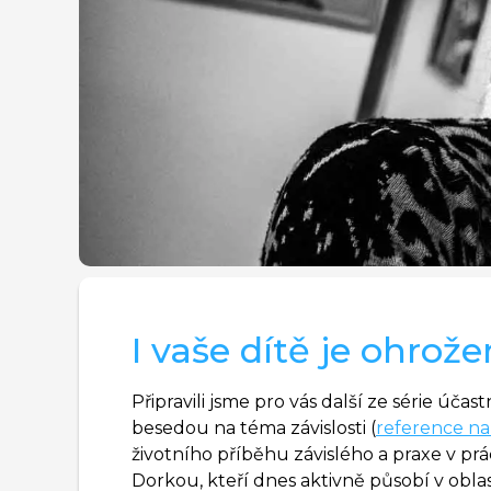
I vaše dítě je ohrože
Připravili jsme pro vás další ze série úč
besedou na téma závislosti (
reference na
životního příběhu závislého a praxe v pr
Dorkou, kteří dnes aktivně působí v obla