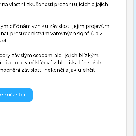
 na vlastní zkušenosti prezentujících a jejich
ným příčinám vzniku závislosti, jejím projevům
oznat prostřednictvím varovných signálů a v
zet.
ry závislým osobám, ale i jejich blízkým.
há a co je v ní klíčové z hlediska léčených i
mocnění závislostí nekončí a jak ulehčit
e zúčastnit