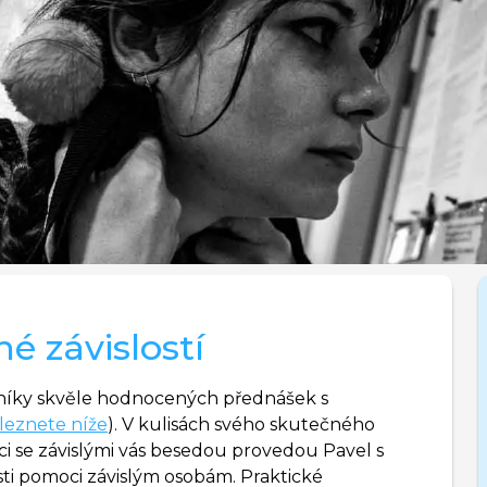
né závislostí
astníky skvěle hodnocených přednášek s
leznete níže
). V kulisách svého skutečného
áci se závislými vás besedou provedou Pavel s
sti pomoci závislým osobám. Praktické