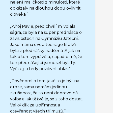
nejen) maličkosti z minulosti, které
dokázaly na dlouhou dobu ovlivnit
člověka.“
„Ahoj Pavle, před chvílí mi volala
ségra, že byla na super přednášce o
závislostech na Gymnáziu Jateční.
Jako máma dvou teenage kluků
byla z přednášky nadšená. A jak mi
tak o tom vyprávěla, napadlo mě, že
ten přednášející jsi musel být Ty.
Vyřizuji ti tedy pozitivní ohlas.“
„Povědomí o tom, jaké to je být na
droze, sama nemám jedinou
zkušenost, že to není dobrovolná
volba a jak těžké je, se z toho dostat.
Velký dík za upřímnost a
otevřenost všech tří mužů.“