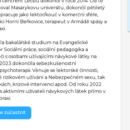
centrem. Léčbu dokončil v roce 2014. Od té
oval Masarykovu universitu, dokončil pětiletý
pracuje jako lektor/kouč v komerční sféře,
ci Horní Beřkovice, terapeut v Armádě spásy a
xi.
la bakalářské studium na Evangelické
r Sociální práce, sociální pedagogika a
či s osobami užívajícími návykové látky na
ce 2023 dokončila sebezkušenostní
psychoterapii. Věnuje se lektorské činnosti,
ně rizikovém užívání a Nebezpečném sexu, tak
kách, krizové intervenci apod. Od roku 2022
 s aktivními uživateli návykových látek přímo v
praxi.
e zúčastnit